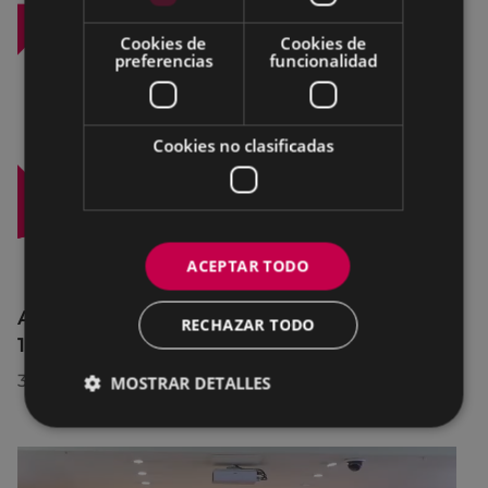
Cookies de
Cookies de
preferencias
funcionalidad
Cookies no clasificadas
ACEPTAR TODO
Afecciones al tráfico en la calle Egogain del
RECHAZAR TODO
10 al 23 de agosto, por motivo de obras
30/07/2026
MOSTRAR DETALLES