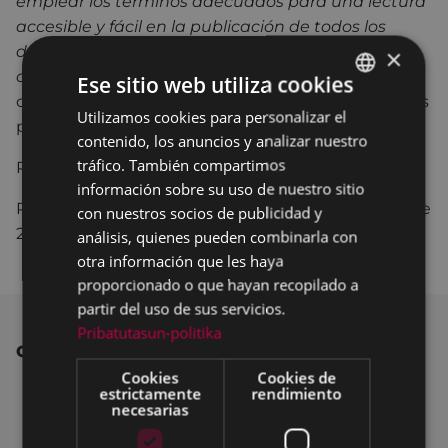
emplear los términos adecuados para una lectura
accesible y fácil en la publicación de todos los
datos, especialmente en aquellos relacionados
×
con los presupuestos municipales
". Dicho punto
Ese sitio web utiliza cookies
contó con los votos a favor de todas las formaciones
Utilizamos cookies para personalizar el
BASQUE
políticas del Ayuntamiento.
contenido, los anuncios y analizar nuestro
SPANISH
tráfico. También compartimos
Para más información
PULSA AQUÍ
.
información sobre su uso de nuestro sitio
Para ver íntegro el Pleno Municipal del 26 de julio de
con nuestros socios de publicidad y
2016
PULSA AQUÍ
.
análisis, quienes pueden combinarla con
otra información que les haya
proporcionado o que hayan recopilado a
partir del uso de sus servicios.
Pribatutasun-politika
OTRAS NOTICIAS
Cookies
Cookies de
estrictamente
rendimiento
necesarias