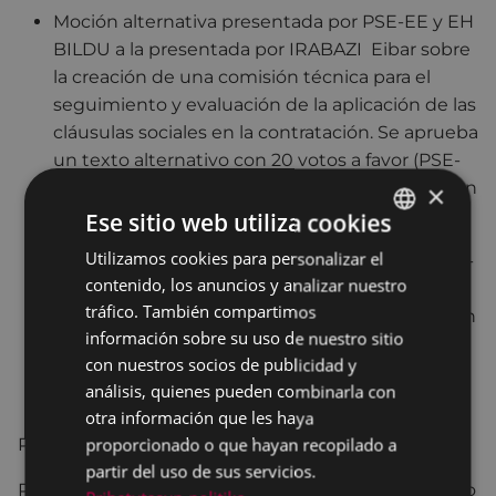
Moción alternativa presentada por PSE-EE y EH
BILDU a la presentada por IRABAZI Eibar sobre
la creación de una comisión técnica para el
seguimiento y evaluación de la aplicación de las
cláusulas sociales en la contratación. Se aprueba
un texto alternativo con 20 votos a favor (PSE-
EE, EH-Bildu y Eibarko EAJ-PNV) y la abstención
×
de Irabazi.
Ese sitio web utiliza cookies
Utilizamos cookies para personalizar el
BASQUE
Mocion alternativa presentada por Eibarko EAJ-
contenido, los anuncios y analizar nuestro
PNV a la presentada por el grupo EH BILDU
SPANISH
tráfico. También compartimos
para establecer criterios de música e imagen en
información sobre su uso de nuestro sitio
las barracas de las fiestas de San Juan. Se
con nuestros socios de publicidad y
aprueba por unanimidad la moción alternativa
análisis, quienes pueden combinarla con
de Eibarko EAJ-PNV.
otra información que les haya
proporcionado o que hayan recopilado a
Para consultar toda la información
PULSA AQUÍ
.
partir del uso de sus servicios.
Para ver íntegro el Pleno Municipal del 27 de febrero