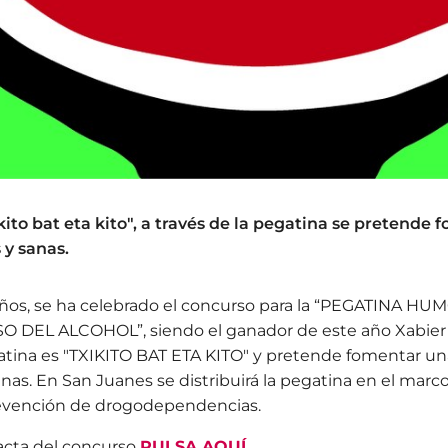
kito bat eta kito", a través de la pegatina se pretende
 y sanas.
ños, se ha celebrado el concurso para la “PEGATINA HU
DEL ALCOHOL”, siendo el ganador de este año Xabier A
atina es "TXIKITO BAT ETA KITO" y pretende fomentar una
anas. En San Juanes se distribuirá la pegatina en el marc
evención de drogodependencias.
 acta del concurso
PULSA AQUÍ
.