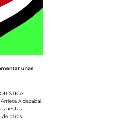
 fomentar unas
MORISTICA
rrieta Aldazabal.
s fiestas
o de otros