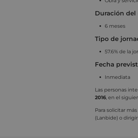
Obra y servici
Duración del
6 meses
Tipo de jorna
57.6% de la j
Fecha previst
Inmediata
Las personas int
2016
, en el sigui
Para solicitar má
(Lanbide) o dirigir