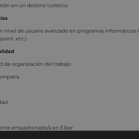
tión en un destino turístico.
ías
n nivel de usuario avanzado en programas informáticos d
point, etc.)
alidad
d de organización del trabajo
 empatía
dad
ente empadronado/a en Eibar