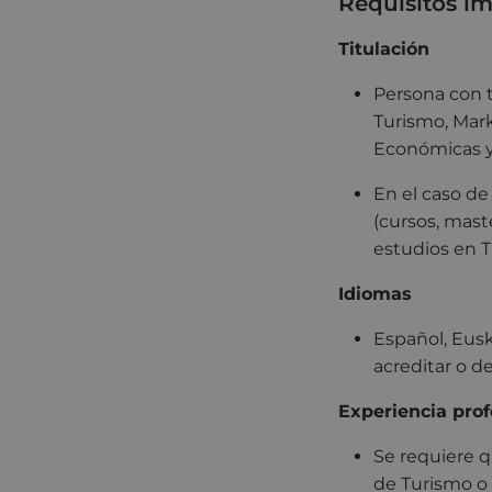
Requisitos im
Titulación
Persona con t
Turismo, Mark
Económicas y
En el caso d
(cursos, mast
estudios en T
Idiomas
Español, Eusk
acreditar o d
Experiencia prof
Se requiere q
de Turismo o 