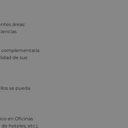
entes áreas:
iencias
ón complementaria
alidad de sus
ellos se pueda
.
ico en Oficinas
de hoteles, etc.),