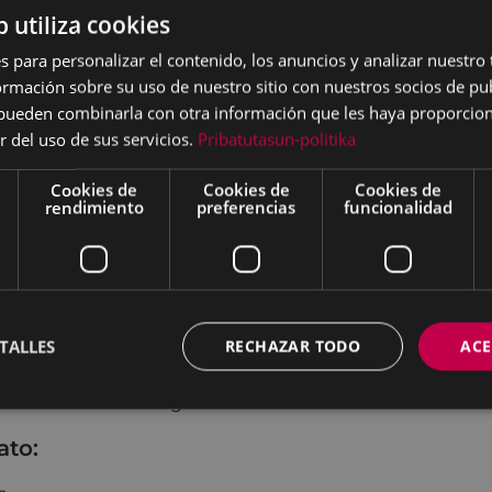
/as menores o iguales a 35 años o
b utiliza cookies
 años inscritos/as al menos 6 meses antes de esta ofert
s para personalizar el contenido, los anuncios y analizar nuestro
mación sobre su uso de nuestro sitio con nuestros socios de pub
5 años
s pueden combinarla con otra información que les haya proporci
r del uso de sus servicios.
Pribatutasun-politika
mpleadas de larga duración, es decir, inscritos/as al me
18 meses anteriores a esta oferta o
Cookies de
Cookies de
Cookies de
rendimiento
preferencias
funcionalidad
iesgo de exclusión ( de acuerdo con lo regulado en BOP
l director general de Lanbide de 15 de junio de 2016)
 discapacidad o
esponsabilidades familiares (tengan a su cargo cónyuge 
TALLES
RECHAZAR TODO
ACE
6 años o mayores incapacitados)
mas de violencia de género
ato: