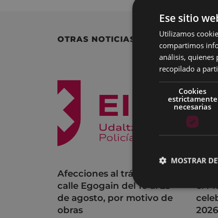
Ese sitio we
Utilizamos cookie
OTRAS NOTICIAS
compartimos infor
análisis, quiene
recopilado a parti
Cookies
estrictamente
necesarias
MOSTRAR DE
Afecciones al tráfico en la
Acue
calle Egogain del 10 al 23
el P
de agosto, por motivo de
cele
obras
202