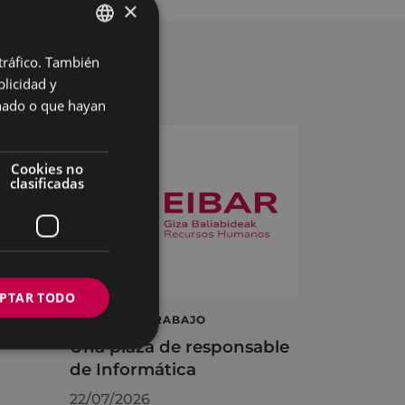
×
 tráfico. También
BASQUE
licidad y
SPANISH
onado o que hayan
Cookies no
clasificadas
PTAR TODO
á
OFERTA DE TRABAJO
Una plaza de responsable
de Informática
22/07/2026