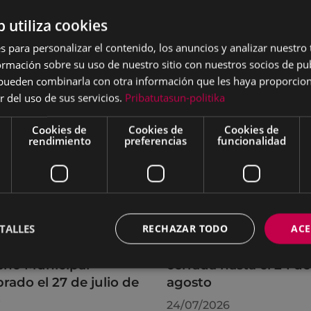
b utiliza cookies
s para personalizar el contenido, los anuncios y analizar nuestro
mación sobre su uso de nuestro sitio con nuestros socios de pub
s pueden combinarla con otra información que les haya proporci
r del uso de sus servicios.
Pribatutasun-politika
Cookies de
Cookies de
Cookies de
rendimiento
preferencias
funcionalidad
TALLES
RECHAZAR TODO
ACE
rdos adoptados por
La OMIC permanecer
leno Municipal
cerrada hasta el 24 de
brado el 27 de julio de
agosto
6
24/07/2026