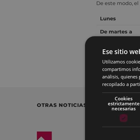
De este modo, el h
Lunes
De martes a
viernes
Ese sitio we
Sábados
Utilizamos cookie
compartimos infor
análisis, quiene
recopilado a parti
Cookies
estrictamente
OTRAS NOTICIAS
necesarias