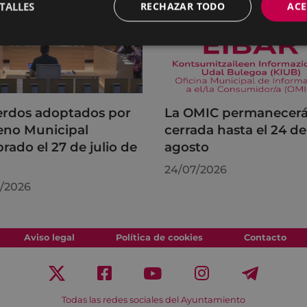
TALLES
RECHAZAR TODO
ACE
rdos adoptados por
La OMIC permanecer
leno Municipal
cerrada hasta el 24 de
brado el 27 de julio de
agosto
6
24/07/2026
/2026
Aviso legal
Política de cookies
Contacto
Todas las redes sociales del Ayuntamiento