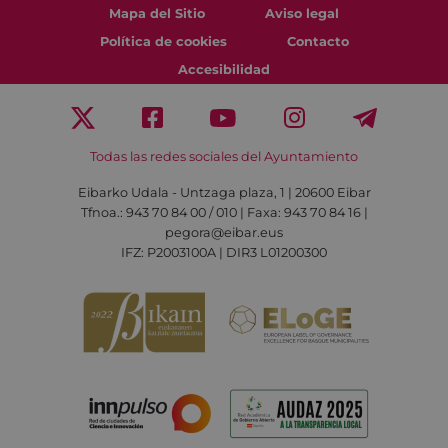
Mapa del Sitio
Aviso legal
Política de cookies
Contacto
Accesibilidad
Todas las redes sociales del Ayuntamiento
Eibarko Udala - Untzaga plaza, 1 | 20600 Eibar
Tfnoa.: 943 70 84 00 / 010 | Faxa: 943 70 84 16 |
pegora@eibar.eus
IFZ: P2003100A | DIR3 L01200300