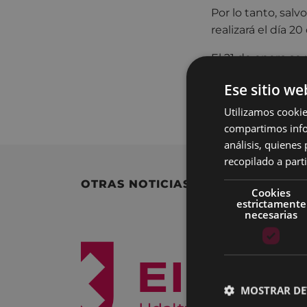
Por lo tanto, salv
realizará el día 20
El 21 de enero se 
3 logotipos finali
Ese sitio we
Puede consultar 
Utilizamos cookie
compartimos infor
análisis, quiene
recopilado a parti
OTRAS NOTICIAS
Cookies
estrictamente
necesarias
MOSTRAR DE