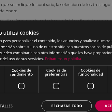
o que se indique lo contrario, la selección de los tres logot
 de enero.
publicará en la web las fechas de inicio y fin de la exposi
stas y el nuevo plazo y enlace para realizar la votación.
b utiliza cookies
la información en
el apartado del concurso
.
s para personalizar el contenido, los anuncios y analizar nuestro
mación sobre su uso de nuestro sitio con nuestros socios de pub
s pueden combinarla con otra información que les haya proporci
r del uso de sus servicios.
Pribatutasun-politika
Cookies de
Cookies de
Cookies de
rendimiento
preferencias
funcionalidad
TALLES
RECHAZAR TODO
ACE