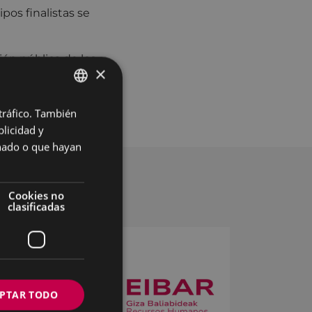
ipos finalistas se
ción pública de los
×
 tráfico. También
BASQUE
licidad y
SPANISH
onado o que hayan
Cookies no
clasificadas
PTAR TODO