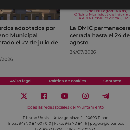
rdos adoptados por
La OMIC permanecer
leno Municipal
cerrada hasta el 24 de
brado el 27 de julio de
agosto
6
24/07/2026
/2026
Aviso legal
Política de cookies
Contacto
Todas las redes sociales del Ayuntamiento
Eibarko Udala - Untzaga plaza, 1 | 20600 Eibar
Tfnoa.: 943 70 84 00 / 010 | Faxa: 943 70 84 16 | pegora@eibar.eus
IFZ: P2003100A | DIR3 L01200300