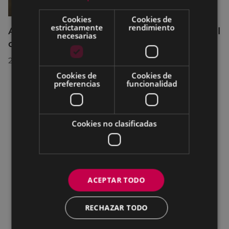
Cookies
Cookies de
estrictamente
rendimiento
Acuerdos adoptados por el Pleno Municipal
necesarias
celebrado el 27 de julio de 2026
28/07/2026
Cookies de
Cookies de
preferencias
funcionalidad
Cookies no clasificadas
ACEPTAR TODO
RECHAZAR TODO