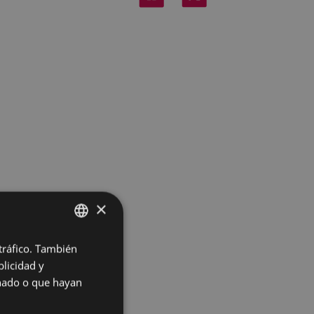
×
e junto a la
s, 29 de julio, a
 tráfico. También
BASQUE
licidad y
SPANISH
onado o que hayan
a la entrada del