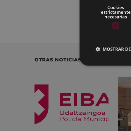
La reubicación de
Cookies
estrictamente
el servicio se int
necesarias
MOSTRAR DE
OTRAS NOTICIAS