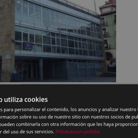
ndedora de bolsas compostables ubicada actualment
b utiliza cookies
e la plaza de Unzaga de Eibar se trasladará este jueve
s para personalizar el contenido, los anuncios y analizar nuestro
ión, por el inicio de unas obras en esa zona.
mación sobre su uso de nuestro sitio con nuestros socios de pub
s pueden combinarla con otra información que les haya proporci
áquina se instalará en el soportal que está situado junto 
r del uso de sus servicios.
Pribatutasun-politika
r del Jubilado de Unzaga.