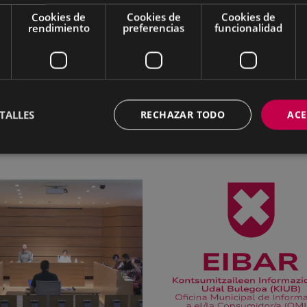
 la máquina expendedora se realizará a lo largo de la mañ
Cookies de
Cookies de
Cookies de
rendimiento
preferencias
funcionalidad
errumpirá durante el traslado.
TALLES
RECHAZAR TODO
ACE