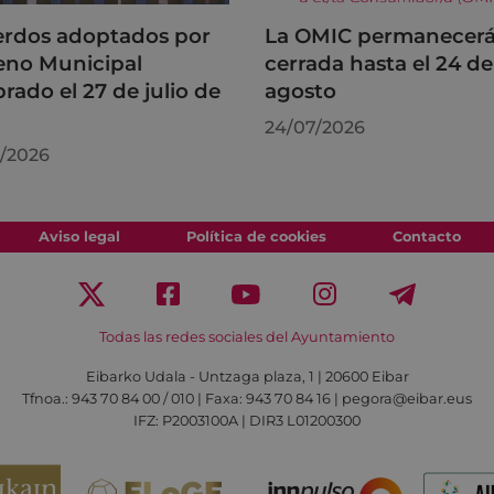
rdos adoptados por
La OMIC permanecer
leno Municipal
cerrada hasta el 24 de
brado el 27 de julio de
agosto
6
24/07/2026
/2026
Aviso legal
Política de cookies
Contacto
Todas las redes sociales del Ayuntamiento
Eibarko Udala - Untzaga plaza, 1 | 20600 Eibar
Tfnoa.: 943 70 84 00 / 010 | Faxa: 943 70 84 16 | pegora@eibar.eus
IFZ: P2003100A | DIR3 L01200300