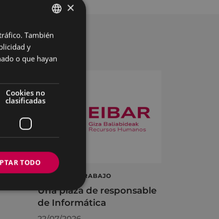
×
 tráfico. También
BASQUE
licidad y
SPANISH
onado o que hayan
Cookies no
clasificadas
PTAR TODO
á
OFERTA DE TRABAJO
Una plaza de responsable
de Informática
22/07/2026