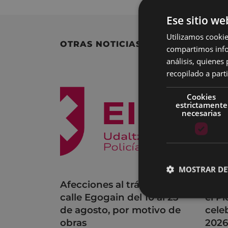
Ese sitio we
Utilizamos cookie
OTRAS NOTICIAS
compartimos infor
análisis, quiene
recopilado a parti
Cookies
estrictamente
necesarias
MOSTRAR DE
Afecciones al tráfico en la
Acue
calle Egogain del 10 al 23
el P
de agosto, por motivo de
cele
obras
202