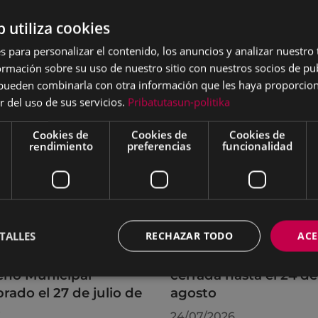
b utiliza cookies
s para personalizar el contenido, los anuncios y analizar nuestro
mación sobre su uso de nuestro sitio con nuestros socios de pub
s pueden combinarla con otra información que les haya proporci
r del uso de sus servicios.
Pribatutasun-politika
Cookies de
Cookies de
Cookies de
rendimiento
preferencias
funcionalidad
TALLES
RECHAZAR TODO
ACE
rdos adoptados por
La OMIC permanecer
leno Municipal
cerrada hasta el 24 de
brado el 27 de julio de
agosto
6
24/07/2026