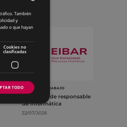
 tráfico. También
BASQUE
licidad y
SPANISH
onado o que hayan
Cookies no
clasificadas
PTAR TODO
á
OFERTA DE TRABAJO
Una plaza de responsable
de Informática
22/07/2026