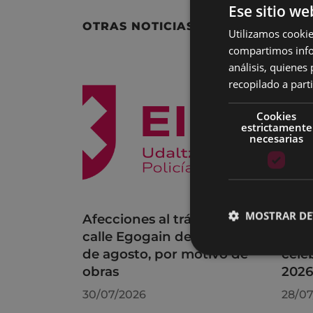
Ese sitio we
OTRAS NOTICIAS
Utilizamos cookie
compartimos infor
análisis, quiene
recopilado a parti
Cookies
estrictamente
necesarias
MOSTRAR DE
Afecciones al tráfico en la
Acue
calle Egogain del 10 al 23
el P
de agosto, por motivo de
cele
obras
202
30/07/2026
28/07