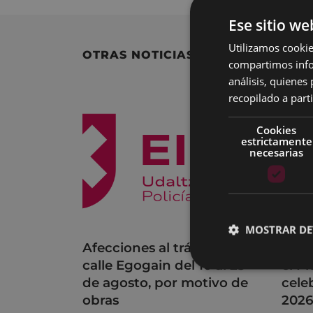
Ese sitio we
Utilizamos cookie
OTRAS NOTICIAS
compartimos infor
análisis, quiene
recopilado a parti
Cookies
estrictamente
necesarias
MOSTRAR DE
Afecciones al tráfico en la
Acue
calle Egogain del 10 al 23
el P
de agosto, por motivo de
cele
obras
202