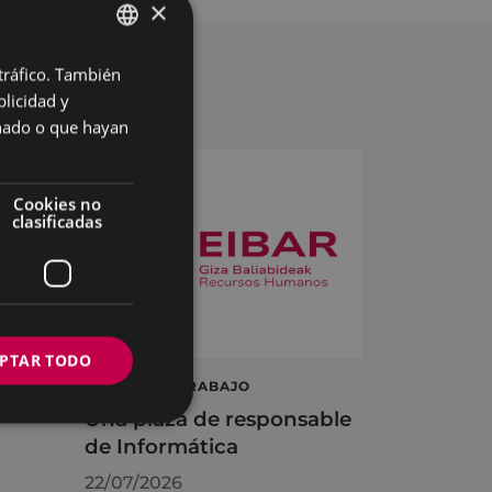
×
 tráfico. También
BASQUE
licidad y
SPANISH
onado o que hayan
Cookies no
clasificadas
PTAR TODO
á
OFERTA DE TRABAJO
Una plaza de responsable
de Informática
22/07/2026