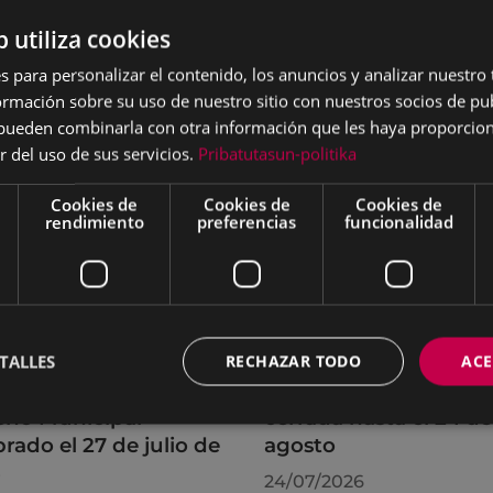
b utiliza cookies
s para personalizar el contenido, los anuncios y analizar nuestro
mación sobre su uso de nuestro sitio con nuestros socios de pub
s pueden combinarla con otra información que les haya proporci
r del uso de sus servicios.
Pribatutasun-politika
Cookies de
Cookies de
Cookies de
rendimiento
preferencias
funcionalidad
TALLES
RECHAZAR TODO
ACE
rdos adoptados por
La OMIC permanecer
leno Municipal
cerrada hasta el 24 de
brado el 27 de julio de
agosto
6
24/07/2026