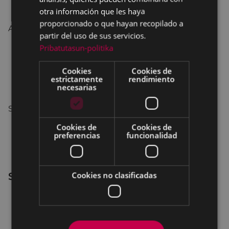
Cerrado: lunes, sábados y domingos.
otra información que les haya
proporcionado o que hayan recopilado a
Agosto:
partir del uso de sus servicios.
Pribatutasun-politika
Del 1 al 31 de agosto: de martes a viernes de
10:00 a 13:30.
Cookies
Cookies de
Cerrado: lunes, sábados y domingos, 15 y 16 de
estrictamente
rendimiento
necesarias
agosto.
Septiembre:
Cookies de
Cookies de
Del 2 al 30 de septiembre: de martes a viernes
preferencias
funcionalidad
de 16:00 a 20:00.
Cerrado: lunes, sábados y domingos.
Cookies no clasificadas
Servicios Sociales
Julio, agosto y septiembre: de lunes a viernes
de 9:00 a 13:00.
Cerrado: 31 de julio