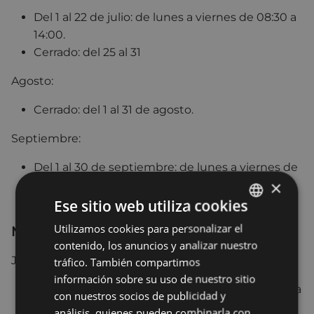
Del 1 al 22 de julio: de lunes a viernes de 08:30 a
14:00.
Cerrado: del 25 al 31
Agosto:
Cerrado: del 1 al 31 de agosto.
Septiembre:
Del 1 al 30 de septiembre: de lunes a viernes de
×
8:30 a 14:00 y de 16:30 a 19:00
Cerrado: el 6, 8 y 9 de septiembre
Ese sitio web utiliza cookies
Utilizamos cookies para personalizar el
BASQUE
Museo de la Industria Armera
contenido, los anuncios y analizar nuestro
SPANISH
Julio:
tráfico. También compartimos
información sobre su uso de nuestro sitio
Del 1 al 31 de julio: de martes a viernes de 16:00 a
con nuestros socios de publicidad y
20:00.
análisis, quienes pueden combinarla con