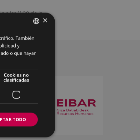
 a las 11:00 de la
×
 tráfico. También
BASQUE
licidad y
SPANISH
onado o que hayan
Cookies no
clasificadas
PTAR TODO