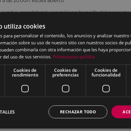
las 20:00h. estará abierto.
viembre se celebrará una misa en la capilla del cementerio
nmemoración de nuestros difuntos.
b utiliza cookies
s para personalizar el contenido, los anuncios y analizar nuestro
mación sobre su uso de nuestro sitio con nuestros socios de pub
s pueden combinarla con otra información que les haya proporci
r del uso de sus servicios.
Pribatutasun-politika
Cookies de
Cookies de
Cookies de
rendimiento
preferencias
funcionalidad
TALLES
RECHAZAR TODO
ACE