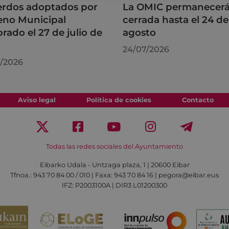
rdos adoptados por
La OMIC permanecer
leno Municipal
cerrada hasta el 24 de
brado el 27 de julio de
agosto
6
24/07/2026
/2026
Aviso legal
Política de cookies
Contacto
Todas las redes sociales del Ayuntamiento
Eibarko Udala - Untzaga plaza, 1 | 20600 Eibar
Tfnoa.: 943 70 84 00 / 010 | Faxa: 943 70 84 16 | pegora@eibar.eus
IFZ: P2003100A | DIR3 L01200300