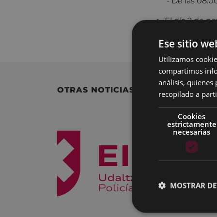
- De las 08:00 a 
El día 2 de no
mañana en co
Ese sitio we
Utilizamos cookie
compartimos infor
análisis, quiene
OTRAS NOTICIAS
recopilado a parti
Cookies
estrictamente
necesarias
MOSTRAR DE