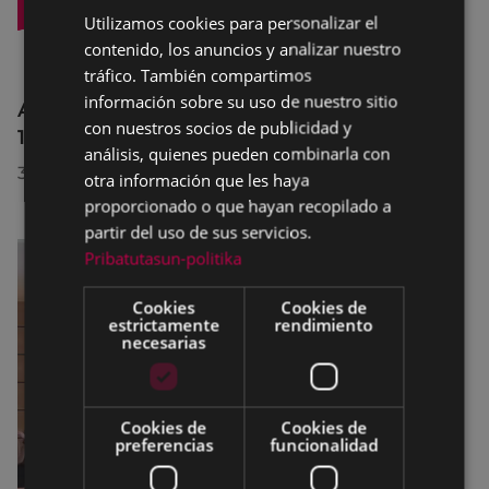
Utilizamos cookies para personalizar el
BASQUE
contenido, los anuncios y analizar nuestro
SPANISH
tráfico. También compartimos
información sobre su uso de nuestro sitio
Afecciones al tráfico en la calle Egogain del
con nuestros socios de publicidad y
10 al 23 de agosto, por motivo de obras
análisis, quienes pueden combinarla con
30/07/2026
otra información que les haya
proporcionado o que hayan recopilado a
partir del uso de sus servicios.
Pribatutasun-politika
Cookies
Cookies de
estrictamente
rendimiento
necesarias
Cookies de
Cookies de
preferencias
funcionalidad