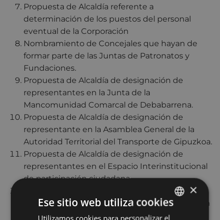
Propuesta de Alcaldía referente a
determinación de los puestos del personal
eventual de la Corpora­ción
Nombramiento de Concejales que ha­yan de
formar parte de las Juntas de Patro­natos y
Fundaciones.
Propuesta de Alcaldía de designación de
representantes en la Junta de la
Mancomunidad Comarcal de Debabarrena.
Propuesta de Alcaldía de designación de
representante en la Asamblea General de la
Autoridad Territorial del Transporte de Gipuzkoa.
Propuesta de Alcaldía de designación de
representantes en el Espacio Interinstitucional
de participación ciudadana.
×
Propuesta de Alcaldía de designación de
Ese sitio web utiliza cookies
representante en Asociación Ruta del Hierro en
los Pirineos.
Utilizamos cookies para personalizar el
BASQUE