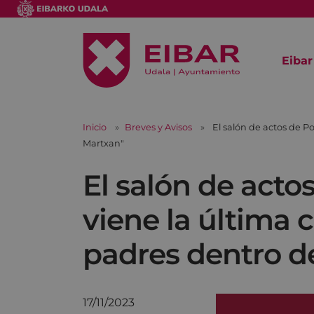
Eibar
Inicio
Breves y Avisos
El salón de actos de P
Martxan"
El salón de acto
viene la última 
padres dentro d
17/11/2023