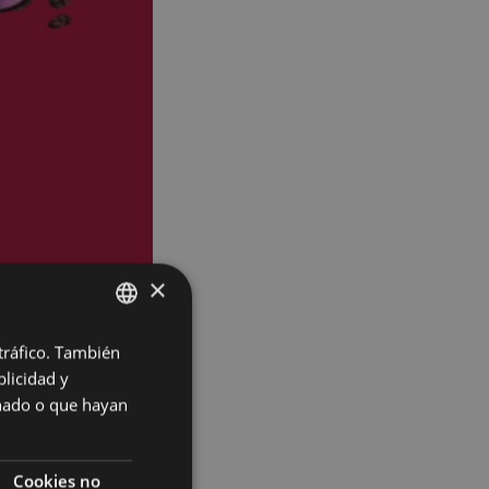
×
 tráfico. También
BASQUE
licidad y
SPANISH
onado o que hayan
Cookies no