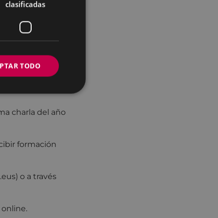
clasificadas
PTAR TODO
horas, y, en esta
ima charla del año
cibir formación
eus) o a través
 online.