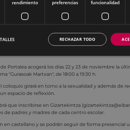
rendimiento
preferencias
funcionalidad
TALLES
RECHAZAR TODO
ACE
partirán los días 22 y 23 de noviembre, de 18:00 a 19:30 
 castellano.
 de Portalea acogerá los días 22 y 23 de noviembre la últ
ma "Gurasoak Martxan", de 18:00 a 19:30 h.
el coloquio girará en torno a la sexualidad y además de re
 un espacio de reflexión.
brá que inscribirse en Gizartekintza (gizartekintza@eibar.
es de padres y madres de cada centro escolar.
án en castellano y se podrán seguir de forma presencial u