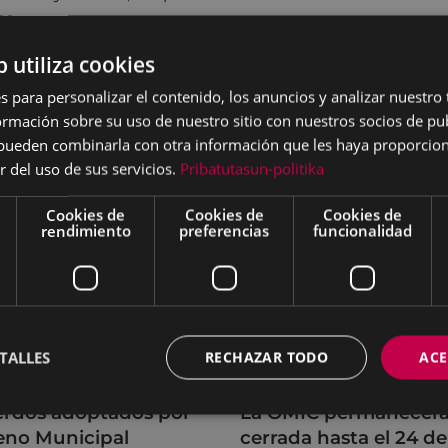
os.
b utiliza cookies
s para personalizar el contenido, los anuncios y analizar nuestro
mación sobre su uso de nuestro sitio con nuestros socios de pub
s pueden combinarla con otra información que les haya proporci
r del uso de sus servicios.
Pribatutasun-politika
Cookies de
Cookies de
Cookies de
rendimiento
preferencias
funcionalidad
TALLES
RECHAZAR TODO
ACE
rdos adoptados por
La OMIC permanecer
leno Municipal
cerrada hasta el 24 de