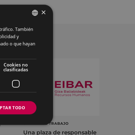
×
 tráfico. También
BASQUE
licidad y
SPANISH
onado o que hayan
Cookies no
clasificadas
PTAR TODO
á
OFERTA DE TRABAJO
Una plaza de responsable