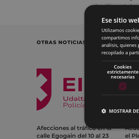
los últimos trabaj
Ese sitio we
Utilizamos cookie
compartimos infor
OTRAS NOTICIAS
análisis, quiene
recopilado a parti
Cookies
estrictamente
necesarias
MOSTRAR DE
Afecciones al tráfico en la
Acue
calle Egogain del 10 al 23
el P