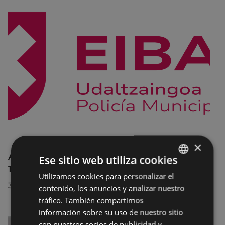
×
Afecciones al tráfico en la calle Egogain del
Ese sitio web utiliza cookies
10 al 23 de agosto, por motivo de obras
Utilizamos cookies para personalizar el
BASQUE
30/07/2026
contenido, los anuncios y analizar nuestro
SPANISH
tráfico. También compartimos
información sobre su uso de nuestro sitio
con nuestros socios de publicidad y