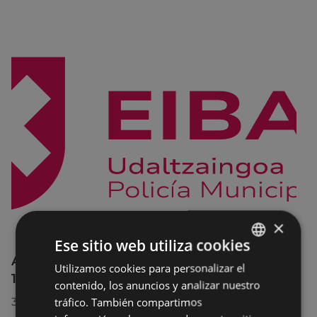
×
Ese sitio web utiliza cookies
Afecciones al tráfico en la calle Egogain del
Utilizamos cookies para personalizar el
BASQUE
10 al 23 de agosto, por motivo de obras
contenido, los anuncios y analizar nuestro
SPANISH
tráfico. También compartimos
30/07/2026