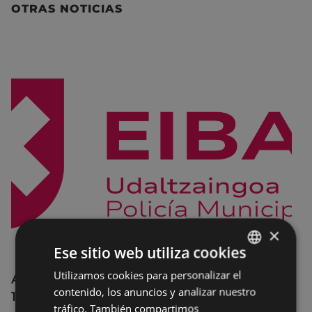
OTRAS NOTICIAS
×
Ese sitio web utiliza cookies
Utilizamos cookies para personalizar el
BASQUE
Afecciones al tráfico en la calle Egogain del
contenido, los anuncios y analizar nuestro
10 al 23 de agosto, por motivo de obras
SPANISH
tráfico. También compartimos