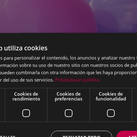
b utiliza cookies
s para personalizar el contenido, los anuncios y analizar nuestro
mación sobre su uso de nuestro sitio con nuestros socios de pub
l confinamiento por la pandemia del Covid-19 el Archivo
s pueden combinarla con otra información que les haya proporci
 toda la ciudadanía para crear un gran banco de imág
r del uso de sus servicios.
Pribatutasun-politika
onal que estaba viviendo la población.
Cookies de
Cookies de
Cookies de
rendimiento
preferencias
funcionalidad
itaron fotografías espontáneas, cotidianas y también creat
 momentos domésticos, laborales, experiencias personale
ad. “Eibar desde mi ventana” ha sido una iniciativa que ha
el protagonista a la hora de medir el impacto social de
u vez, la ha hecho partícipe en su memoria colectiva.