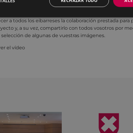
TALLES
RECHAZAR TODO
ACE
de fotografías las que el Archivo ha podido reunir durant
 valioso testimonio de la crisis sanitaria vivida. Por est
r a todos los eibarreses la colaboración prestada para p
yecto y, a su vez, compartirlo con todos vosotros por me
 selección de algunas de vuestras imágenes.
ver el vídeo