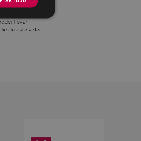
PTAR TODO
e todos estos días
e motivo
oder llevar
dio de este vídeo