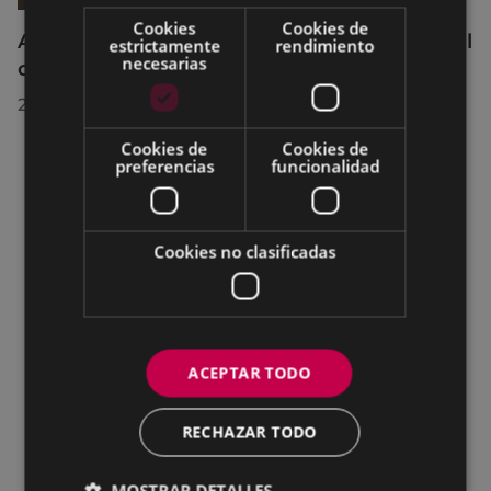
Cookies
Cookies de
Acuerdos adoptados por el Pleno Municipal
estrictamente
rendimiento
necesarias
celebrado el 27 de julio de 2026
28/07/2026
Cookies de
Cookies de
preferencias
funcionalidad
Cookies no clasificadas
ACEPTAR TODO
RECHAZAR TODO
MOSTRAR DETALLES