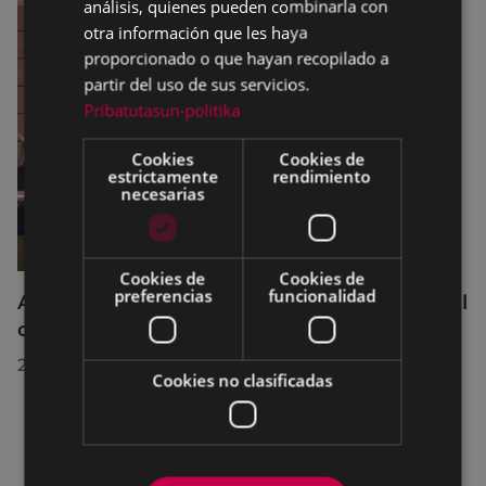
análisis, quienes pueden combinarla con
otra información que les haya
proporcionado o que hayan recopilado a
partir del uso de sus servicios.
Pribatutasun-politika
Cookies
Cookies de
estrictamente
rendimiento
necesarias
Cookies de
Cookies de
preferencias
funcionalidad
Acuerdos adoptados por el Pleno Municipal
celebrado el 27 de julio de 2026
28/07/2026
Cookies no clasificadas