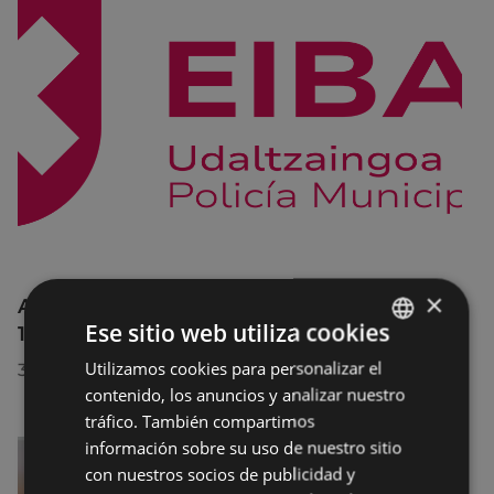
×
Afecciones al tráfico en la calle Egogain del
Ese sitio web utiliza cookies
10 al 23 de agosto, por motivo de obras
Utilizamos cookies para personalizar el
BASQUE
30/07/2026
contenido, los anuncios y analizar nuestro
SPANISH
tráfico. También compartimos
información sobre su uso de nuestro sitio
con nuestros socios de publicidad y