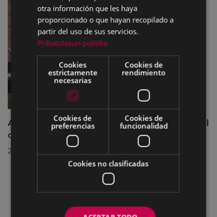
otra información que les haya
proporcionado o que hayan recopilado a
partir del uso de sus servicios.
Pribatutasun-politika
Cookies
Cookies de
estrictamente
rendimiento
necesarias
Cookies de
Cookies de
Acuerdos adoptados por el Pleno Municipal
preferencias
funcionalidad
celebrado el 27 de julio de 2026
28/07/2026
Cookies no clasificadas