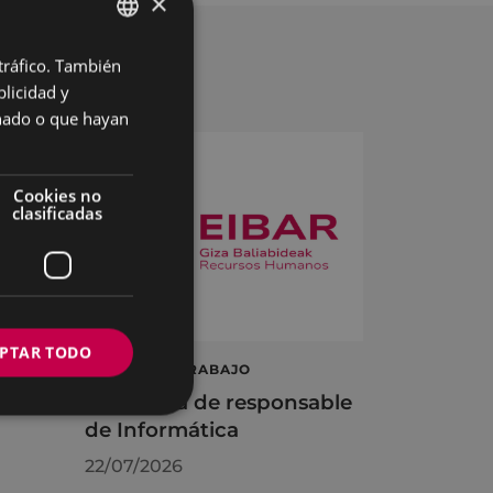
×
 tráfico. También
BASQUE
licidad y
SPANISH
onado o que hayan
Cookies no
clasificadas
PTAR TODO
á
OFERTA DE TRABAJO
Una plaza de responsable
de Informática
22/07/2026