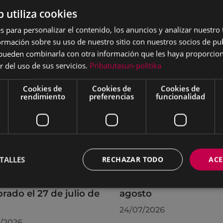
b utiliza cookies
s para personalizar el contenido, los anuncios y analizar nuestro
mación sobre su uso de nuestro sitio con nuestros socios de pub
s pueden combinarla con otra información que les haya proporci
r del uso de sus servicios.
Pribatutasun-politika
Cookies de
Cookies de
Cookies de
rendimiento
preferencias
funcionalidad
TALLES
RECHAZAR TODO
ACE
rdos adoptados por
La OMIC permanecer
leno Municipal
cerrada hasta el 24 de
brado el 27 de julio de
agosto
6
24/07/2026
/2026