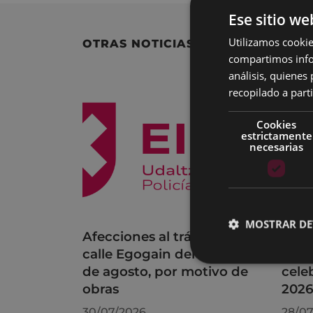
Ese sitio we
Utilizamos cookie
OTRAS NOTICIAS
compartimos infor
análisis, quiene
recopilado a parti
Cookies
estrictamente
necesarias
MOSTRAR DE
Afecciones al tráfico en la
Acue
calle Egogain del 10 al 23
el P
de agosto, por motivo de
cele
obras
202
30/07/2026
28/07