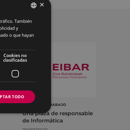
×
 tráfico. También
BASQUE
licidad y
SPANISH
onado o que hayan
Cookies no
clasificadas
PTAR TODO
á
OFERTA DE TRABAJO
Una plaza de responsable
de Informática