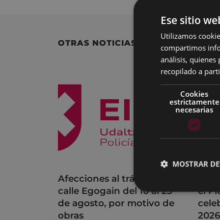
Ese sitio we
Utilizamos cookie
OTRAS NOTICIAS
compartimos infor
análisis, quiene
recopilado a parti
Cookies
estrictamente
necesarias
MOSTRAR DE
Afecciones al tráfico en la
Acue
calle Egogain del 10 al 23
el P
de agosto, por motivo de
cele
obras
202