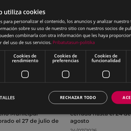
b utiliza cookies
s para personalizar el contenido, los anuncios y analizar nuestro
mación sobre su uso de nuestro sitio con nuestros socios de pub
s pueden combinarla con otra información que les haya proporci
r del uso de sus servicios.
Pribatutasun-politika
Cookies de
Cookies de
Cookies de
rendimiento
preferencias
funcionalidad
TALLES
RECHAZAR TODO
ACE
rdos adoptados por
La OMIC permanecer
leno Municipal
cerrada hasta el 24 de
brado el 27 de julio de
agosto
6
24/07/2026