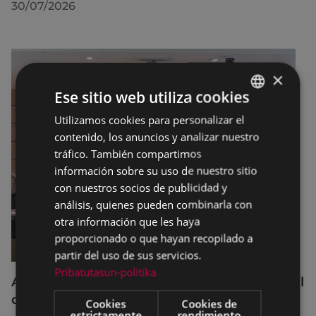
30/07/2026
×
Ese sitio web utiliza cookies
Utilizamos cookies para personalizar el
BASQUE
contenido, los anuncios y analizar nuestro
SPANISH
tráfico. También compartimos
información sobre su uso de nuestro sitio
con nuestros socios de publicidad y
análisis, quienes pueden combinarla con
otra información que les haya
proporcionado o que hayan recopilado a
partir del uso de sus servicios.
Pribatutasun-politika
Acuerdos adoptados por el Pleno Municipal
celebrado el 27 de julio de 2026
Cookies
Cookies de
estrictamente
rendimiento