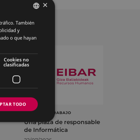
×
 tráfico. También
BASQUE
licidad y
SPANISH
onado o que hayan
Cookies no
clasificadas
PTAR TODO
á
OFERTA DE TRABAJO
Una plaza de responsable
de Informática