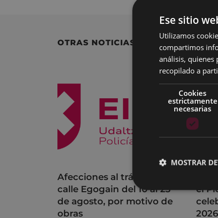
Ese sitio we
Utilizamos cookie
OTRAS NOTICIAS
compartimos infor
análisis, quiene
recopilado a parti
Cookies
estrictamente
necesarias
MOSTRAR DE
Afecciones al tráfico en la
Acue
calle Egogain del 10 al 23
el P
de agosto, por motivo de
cele
obras
202