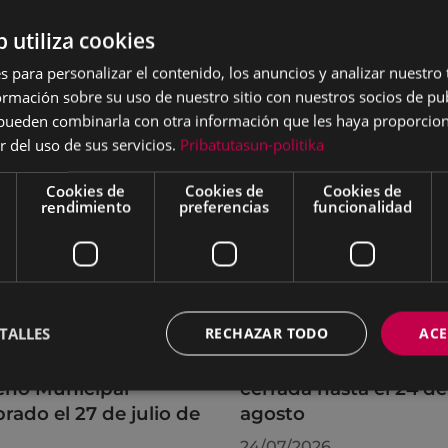
b utiliza cookies
s para personalizar el contenido, los anuncios y analizar nuestro
mación sobre su uso de nuestro sitio con nuestros socios de pub
s pueden combinarla con otra información que les haya proporci
r del uso de sus servicios.
Pribatutasun-politika
Cookies de
Cookies de
Cookies de
rendimiento
preferencias
funcionalidad
TALLES
RECHAZAR TODO
ACE
rdos adoptados por
La OMIC permanecer
leno Municipal
cerrada hasta el 24 de
brado el 27 de julio de
agosto
6
24/07/2026