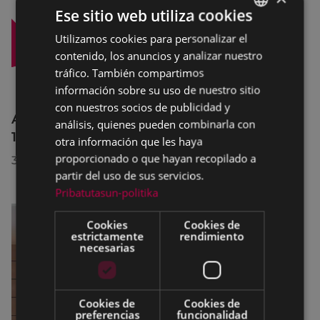
Ese sitio web utiliza cookies
Utilizamos cookies para personalizar el
BASQUE
contenido, los anuncios y analizar nuestro
SPANISH
tráfico. También compartimos
información sobre su uso de nuestro sitio
con nuestros socios de publicidad y
Afecciones al tráfico en la calle Egogain del
análisis, quienes pueden combinarla con
10 al 23 de agosto, por motivo de obras
otra información que les haya
proporcionado o que hayan recopilado a
30/07/2026
partir del uso de sus servicios.
Pribatutasun-politika
Cookies
Cookies de
estrictamente
rendimiento
necesarias
Cookies de
Cookies de
preferencias
funcionalidad