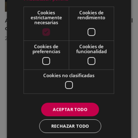
Cookies
Cookies de
estrictamente
rendimiento
Acuerdos adoptados por el Pleno Municipal
necesarias
celebrado el 27 de julio de 2026
28/07/2026
Cookies de
Cookies de
preferencias
funcionalidad
Cookies no clasificadas
ACEPTAR TODO
RECHAZAR TODO