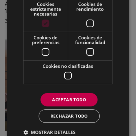
Afecciones al tráfico en la calle Egogain del
Cookies
Cookies de
estrictamente
rendimiento
10 al 23 de agosto, por motivo de obras
necesarias
30/07/2026
Cookies de
Cookies de
preferencias
funcionalidad
Cookies no clasificadas
ACEPTAR TODO
RECHAZAR TODO
MOSTRAR DETALLES