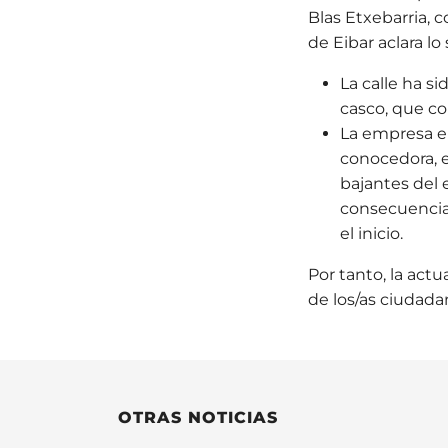
Blas Etxebarria, 
de Eibar aclara lo
La calle ha si
casco, que co
La empresa en
conocedora, e
bajantes del e
consecuencia
el inicio.
Por tanto, la act
de los/as ciudada
OTRAS NOTICIAS