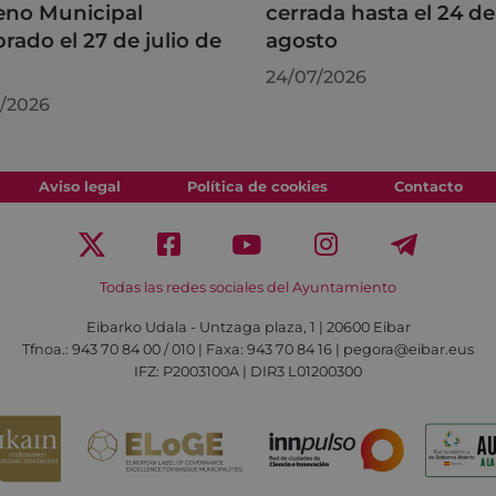
leno Municipal
cerrada hasta el 24 de
brado el 27 de julio de
agosto
6
24/07/2026
/2026
Aviso legal
Política de cookies
Contacto
Todas las redes sociales del Ayuntamiento
Eibarko Udala - Untzaga plaza, 1 | 20600 Eibar
Tfnoa.: 943 70 84 00 / 010 | Faxa: 943 70 84 16 | pegora@eibar.eus
IFZ: P2003100A | DIR3 L01200300