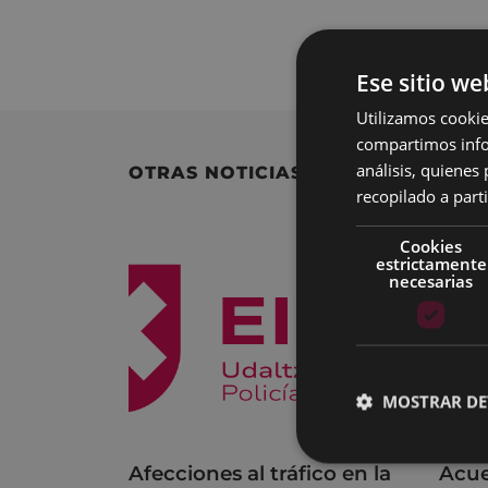
Para consultar la
Ese sitio we
Utilizamos cookie
compartimos infor
análisis, quiene
OTRAS NOTICIAS
recopilado a parti
Cookies
estrictamente
necesarias
MOSTRAR DE
Afecciones al tráfico en la
Acue