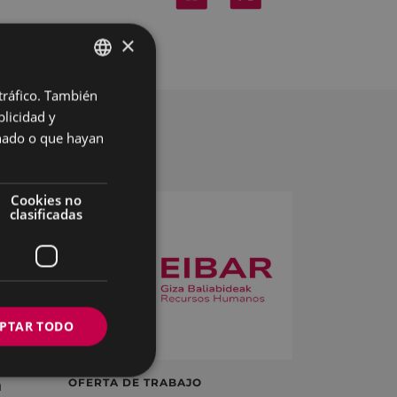
QUÍ
.
×
 tráfico. También
BASQUE
licidad y
SPANISH
onado o que hayan
Cookies no
clasificadas
PTAR TODO
á
OFERTA DE TRABAJO