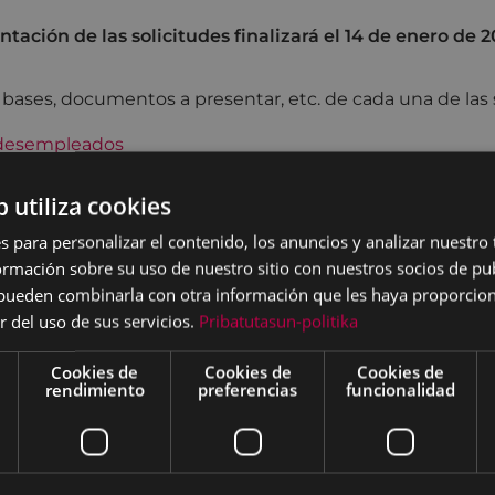
ntación de las solicitudes finalizará el 14 de enero de 2
s bases, documentos a presentar, etc. de cada una de la
 desempleados
de empleo
b utiliza cookies
e subvención deberán realizarse electrónicamente a trav
s para personalizar el contenido, los anuncios y analizar nuestro
ww.eibar.eus
. Para realizar el trámite electrónicamente e
mación sobre su uso de nuestro sitio con nuestros socios de pub
rtificado digital (B@K-Q, DNI electrónico, tarjeta de IZEN
s pueden combinarla con otra información que les haya proporci
r del uso de sus servicios.
Pribatutasun-politika
Cookies de
Cookies de
Cookies de
rendimiento
preferencias
funcionalidad