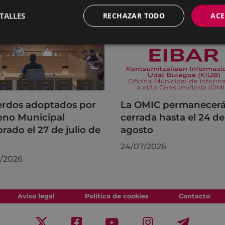
TALLES
RECHAZAR TODO
ACE
rdos adoptados por
La OMIC permanecer
leno Municipal
cerrada hasta el 24 de
brado el 27 de julio de
agosto
6
24/07/2026
/2026
Aviso legal
Política de cookies
Contacto