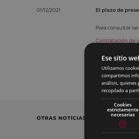
01/12/2021
El plazo de prese
Para consultar la
Contratación de
Mantenimiento 
Ese sitio we
Las solicitudes d
Utilizamos cookie
web municipal
w
compartimos infor
disponer de un ce
análisis, quiene
recopilado a parti
Cookies
estrictamente
necesarias
OTRAS NOTICIAS