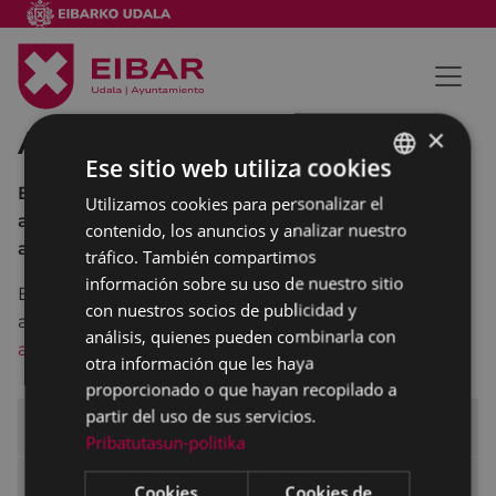
×
Aviso legal
Ese sitio web utiliza cookies
En caso de seguir adelante, está aceptando la
Utilizamos cookies para personalizar el
BASQUE
advertencia legal del Ayuntamiento de Eibar. Lea
contenido, los anuncios y analizar nuestro
SPANISH
aquí el aviso legal.
tráfico. También compartimos
información sobre su uso de nuestro sitio
En caso de seguir adelante, está aceptando la
con nuestros socios de publicidad y
advertencia legal del Ayuntamiento de Eibar.
Lea
análisis, quienes pueden combinarla con
aquí el aviso legal
.
otra información que les haya
proporcionado o que hayan recopilado a
partir del uso de sus servicios.
contents
Pribatutasun-politika
info
Cookies
Cookies de