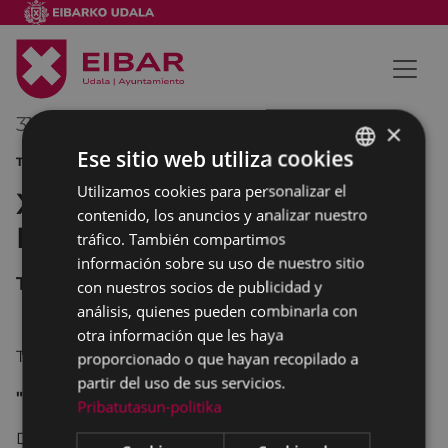
31/03/2012
00:00
-
00:00
×
Ese sitio web utiliza cookies
TEATRO
Utilizamos cookies para personalizar el
BASQUE
XXXV Jornadas de Teatro de
contenido, los anuncios y analizar nuestro
SPANISH
Eibar
tráfico. También compartimos
información sobre su uso de nuestro sitio
Teatro Coliseo
con nuestros socios de publicidad y
análisis, quienes pueden combinarla con
otra información que les haya
Ttanttaka Teatroa. Gipuzkoa
proporcionado o que hayan recopilado a
partir del uso de sus servicios.
"IPAR HAIZEAREN KONTRA"
Pribatutasun-politika
Daniel Glattauer