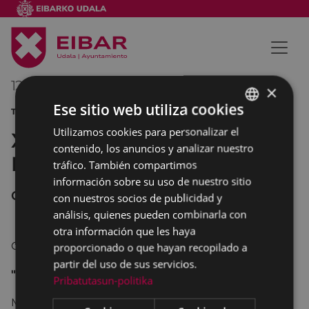
12/03/2012
00:00
-
00:00
×
Ese sitio web utiliza cookies
TEATRO
Utilizamos cookies para personalizar el
BASQUE
XXXV Jornadas de Teatro de
contenido, los anuncios y analizar nuestro
SPANISH
Eibar
tráfico. También compartimos
información sobre su uso de nuestro sitio
Complejo Educativo
con nuestros socios de publicidad y
análisis, quienes pueden combinarla con
otra información que les haya
Gloria López Producciones. Sevilla
proporcionado o que hayan recopilado a
partir del uso de sus servicios.
"LA REINA DE LA BELLEZA DE LEENANE"
Pribatutasun-politika
Martin McDonagh