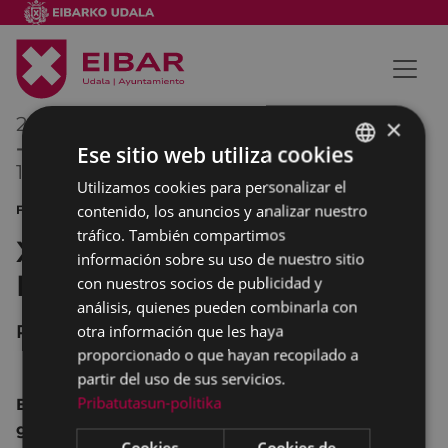
24/10/2014
19:00
×
-
Ese sitio web utiliza cookies
16/11/2014
20:30
Utilizamos cookies para personalizar el
BASQUE
contenido, los anuncios y analizar nuestro
FOTOGRAFÍA EXPOSICIÓN
SPANISH
tráfico. También compartimos
XXVII Certamen de fotografia
información sobre su uso de nuestro sitio
Indalecio Ojanguren
con nuestros socios de publicidad y
análisis, quienes pueden combinarla con
PORTALEA
otra información que les haya
proporcionado o que hayan recopilado a
partir del uso de sus servicios.
Pribatutasun-politika
Exposición de las colecciones y fotografías
ganadoras y finalistas.
Cookies
Cookies de