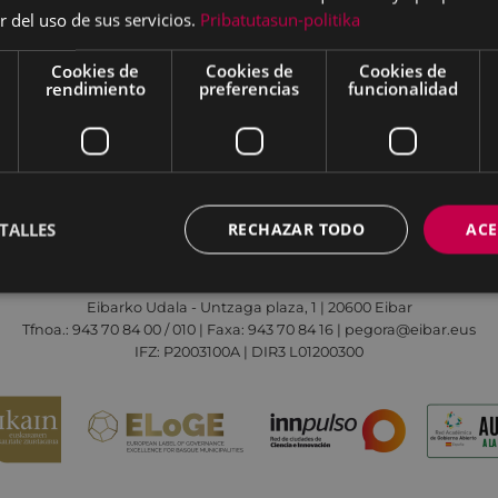
r del uso de sus servicios.
Pribatutasun-politika
os de la Virgen, misa,
Cookies de
Cookies de
Cookies de
rendimiento
preferencias
funcionalidad
Aviso legal
Política de cookies
Contacto
TALLES
RECHAZAR TODO
ACE
Todas las redes sociales del Ayuntamiento
Eibarko Udala - Untzaga plaza, 1 | 20600 Eibar
Tfnoa.: 943 70 84 00 / 010 | Faxa: 943 70 84 16 | pegora@eibar.eus
IFZ: P2003100A | DIR3 L01200300