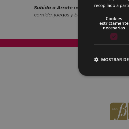
recopilado a parti
Subida a Arrate
por el camino de los pas
comida, juegos y baile.
Cookies
estrictamente
necesarias
Mapa del Sitio
MOSTRAR DE