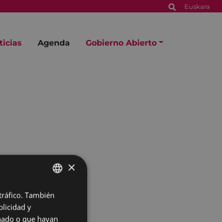
Euskara
ticias
Agenda
Gobierno Abierto
×
 tráfico. También
BASQUE
licidad y
SPANISH
onado o que hayan