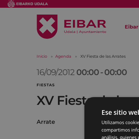
Eibar
Inicio
Agenda
XV Fiesta de las Arrates
16/09/2012
00:00
-
00:00
FIESTAS
XV Fiesta de las 
Ese sitio we
Arrate
Utilizamos cookie
compartimos infor
análisis, quiene