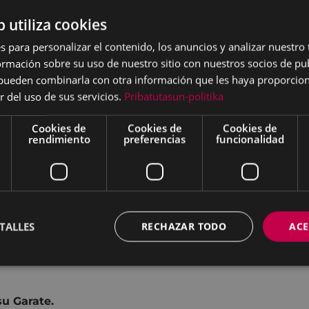
a
b utiliza cookies
s para personalizar el contenido, los anuncios y analizar nuestro
mación sobre su uso de nuestro sitio con nuestros socios de pub
s pueden combinarla con otra información que les haya proporci
r del uso de sus servicios.
Pribatutasun-politika
URAL INTERESCOLAR
Cookies de
Cookies de
Cookies de
rendimiento
preferencias
funcionalidad
LOS a cargo de
A.E.K.
a
TALLES
RECHAZAR TODO
ACE
u Garate.