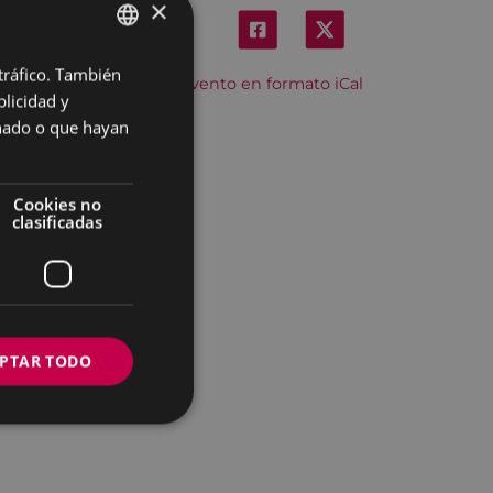
×
 tráfico. También
BASQUE
Descargar el evento en formato iCal
licidad y
SPANISH
onado o que hayan
Cookies no
clasificadas
PTAR TODO