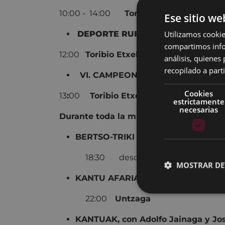
10:00 - 14:00
Toribio Etxebarria kale
Ese sitio we
Utilizamos cookie
DEPORTE RURAL
y BERTSOLARIS
compartimos infor
12:00
Toribio Etxebarria kalea
análisis, quiene
recopilado a parti
VI. CAMPEONATO DE DEPORTE R
Cookies
13
:
00
Toribio Etxebarria kalea
estrictamente
necesarias
Durante toda la mañana PUESTO DE TA
BERTSO-TRIKI HERRI PARRANDA
18:30 desde Untzag
MOSTRAR DE
KANTU AFARIA
22:00
Untzaga
KANTUAK, con Adolfo Jainaga y Jos