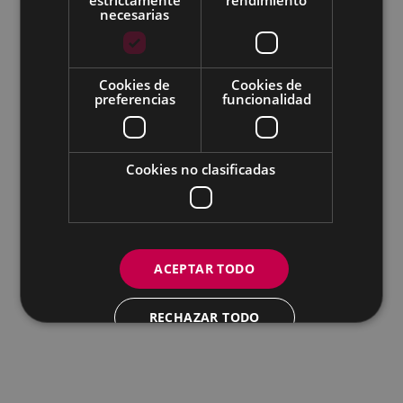
necesarias
Todas las redes sociales del Ayuntamiento
Eibarko Udala - Untzaga plaza, 1 | 20600 Eibar
Cookies de
Cookies de
Tfnoa.: 943 70 84 00 / 010 | Faxa: 943 70 84 16 |
preferencias
funcionalidad
pegora@eibar.eus
IFZ: P2003100A | DIR3 L01200300
Cookies no clasificadas
ACEPTAR TODO
RECHAZAR TODO
MOSTRAR DETALLES