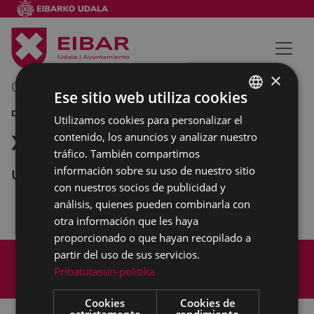
×
07/04/2013
00:00
-
00:00
Ese sitio web utiliza cookies
DEPORTES
Utilizamos cookies para personalizar el
BASQUE
contenido, los anuncios y analizar nuestro
XLII Memorial Valenciaga
SPANISH
tráfico. También compartimos
información sobre su uso de nuestro sitio
Untzaga
con nuestros socios de publicidad y
análisis, quienes pueden combinarla con
otra información que les haya
proporcionado o que hayan recopilado a
Mapa del Sitio
Aviso legal
partir del uso de sus servicios.
Política de cookies
Contacto
Pribatutasun-politika
Accesibilidad
Cookies
Cookies de
estrictamente
rendimiento