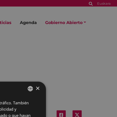
Euskara
ticias
Agenda
Gobierno Abierto
×
 tráfico. También
BASQUE
licidad y
SPANISH
onado o que hayan