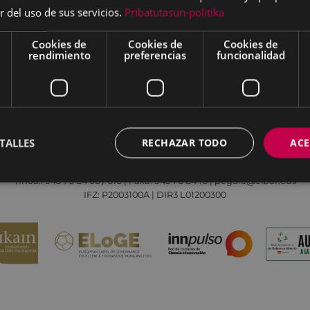
r del uso de sus servicios.
Pribatutasun-politika
Cookies de
Cookies de
Cookies de
rendimiento
preferencias
funcionalidad
Aviso legal
Política de cookies
Contacto
TALLES
RECHAZAR TODO
ACE
Todas las redes sociales del Ayuntamiento
Eibarko Udala - Untzaga plaza, 1 | 20600 Eibar
Tfnoa.: 943 70 84 00 / 010 | Faxa: 943 70 84 16 | pegora@eibar.eus
IFZ: P2003100A | DIR3 L01200300