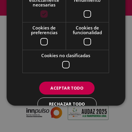
Política de cookies
Contacto
necesarias
Accesibilidad
Cookies de
Cookies de
preferencias
funcionalidad
Todas las redes sociales del Ayuntamiento
Eibarko Udala - Untzaga plaza, 1 | 20600 Eibar
Tfnoa.: 943 70 84 00 / 010 | Faxa: 943 70 84 16 |
Cookies no clasificadas
pegora@eibar.eus
IFZ: P2003100A | DIR3 L01200300
ACEPTAR TODO
RECHAZAR TODO
MOSTRAR DETALLES