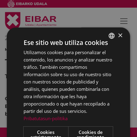
×
20/01/2013
12:30
-
13:30
Ese sitio web utiliza cookies
MÚSICA CONCIERTO
Utilizamos cookies para personalizar el
BASQUE
contenido, los anuncios y analizar nuestro
Tamborrada
SPANISH
tráfico. También compartimos
información sobre su uso de nuestro sitio
Teatro Coliseo
con nuestros socios de publicidad y
análisis, quienes pueden combinarla con
otra información que les haya
Concierto
de la
Banda de Música Cielito
y la
proporcionado o que hayan recopilado a
Banda de
Txistularis Usartza
acompañadas por
partir del uso de sus servicios.
barriles
de la
Tamborrada de E
ibar
.
Pribatutasun-politika
Cookies
Cookies de
Mapa del Sitio
Aviso legal
estrictamente
rendimiento