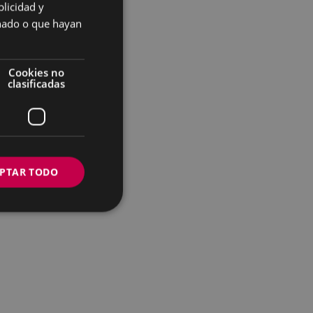
licidad y
SPANISH
onado o que hayan
Cookies no
clasificadas
PTAR TODO