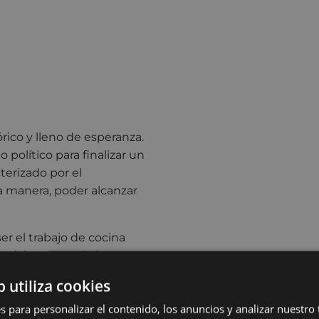
ico y lleno de esperanza.
político para finalizar un
terizado por el
a manera, poder alcanzar
r el trabajo de cocina
a palabra como única arma.
cretas en el baserri
b utiliza cookies
uren. Éstas abrirían el paso
s para personalizar el contenido, los anuncios y analizar nuestro
 mantendría años después