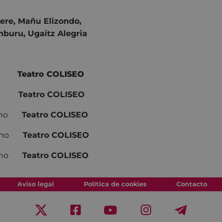
rere, Mañu Elizondo,
nburu, Ugaitz Alegria
ara
Teatro COLISEO
ara
Teatro COLISEO
lano
Teatro COLISEO
llano
Teatro COLISEO
llano
Teatro COLISEO
Aviso legal
Política de cookies
Contacto