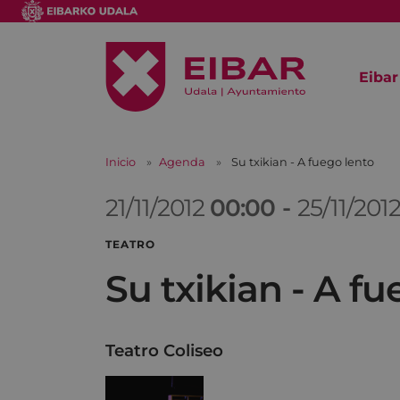
Eibar
Inicio
Agenda
Su txikian - A fuego lento
21/11/2012
00:00
-
25/11/201
TEATRO
Su txikian - A fu
Teatro Coliseo