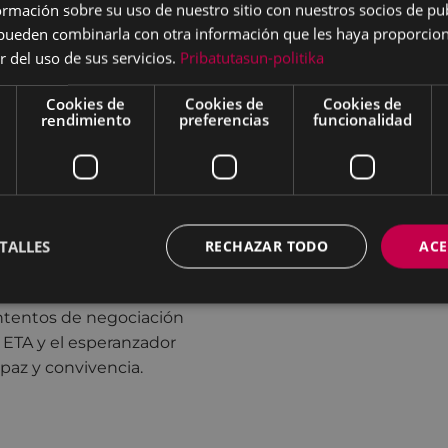
mación sobre su uso de nuestro sitio con nuestros socios de pub
 Oslo, así como a las
s pueden combinarla con otra información que les haya proporci
ron lugar en Loiola entre
r del uso de sus servicios.
Pribatutasun-politika
le.
midad de la cocina, con la
Cookies de
Cookies de
Cookies de
rendimiento
preferencias
funcionalidad
lo ante los comensales
sar de que en la primavera
as conversaciones
tuación en la que hoy nos
TALLES
RECHAZAR TODO
ACE
ados momentos de los
retas conversaciones, con
 intentos de negociación
e ETA y el esperanzador
paz y convivencia.