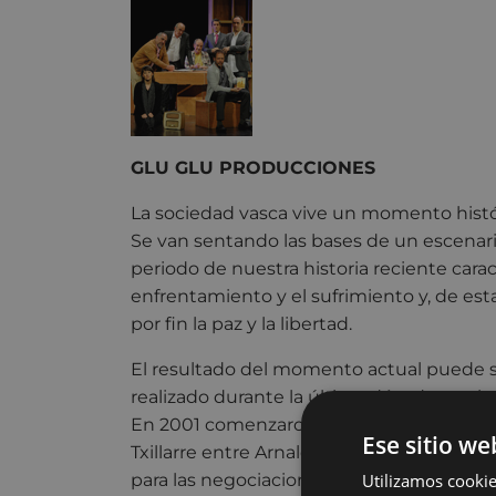
GLU GLU PRODUCCIONES
La sociedad vasca vive un momento histór
Se van sentando las bases de un escenario 
periodo de nuestra historia reciente carac
enfrentamiento y el sufrimiento y, de est
por fin la paz y la libertad.
El resultado del momento actual puede se
realizado durante la última década con l
En 2001 comenzaron las conversaciones se
Ese sitio we
Txillarre entre Arnaldo Otegi y Jesús Egig
Utilizamos cookie
para las negociaciones que el socialista