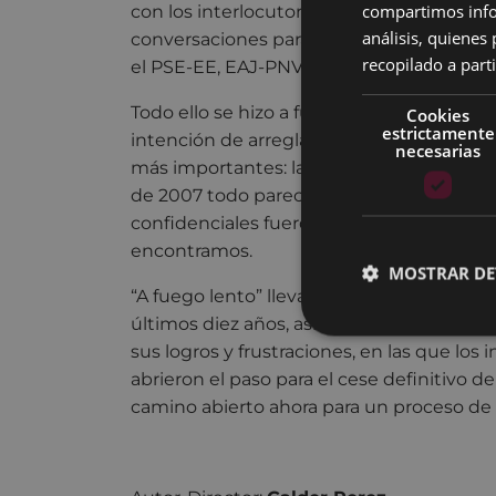
compartimos infor
con los interlocutores de ETA en Ginebra y
análisis, quiene
conversaciones para un acuerdo que tuvie
recopilado a parti
el PSE-EE, EAJ-PNV y la Izquierda Abertza
Todo ello se hizo a fuego lento, en la inti
Cookies
estrictamente
intención de arreglar un acuerdo y servir
necesarias
más importantes: la sociedad vasca. A pe
de 2007 todo pareciera truncarse, aquell
confidenciales fueron dando lugar a la si
encontramos.
MOSTRAR DE
“A fuego lento” llevará al teatro destac
últimos diez años, así como aquellas sec
sus logros y frustraciones, en las que los
abrieron el paso para el cese definitivo d
camino abierto ahora para un proceso de 