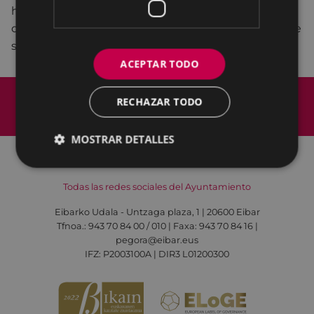
haciendo que el goce de este sea algo más que el
que se pueda experimentar resolviendo una simple
sopa de letras.
ACEPTAR TODO
Mapa del Sitio
Aviso legal
RECHAZAR TODO
Política de cookies
Contacto
Accesibilidad
MOSTRAR DETALLES
Todas las redes sociales del Ayuntamiento
Eibarko Udala - Untzaga plaza, 1 | 20600 Eibar
Tfnoa.: 943 70 84 00 / 010 | Faxa: 943 70 84 16 |
pegora@eibar.eus
IFZ: P2003100A | DIR3 L01200300