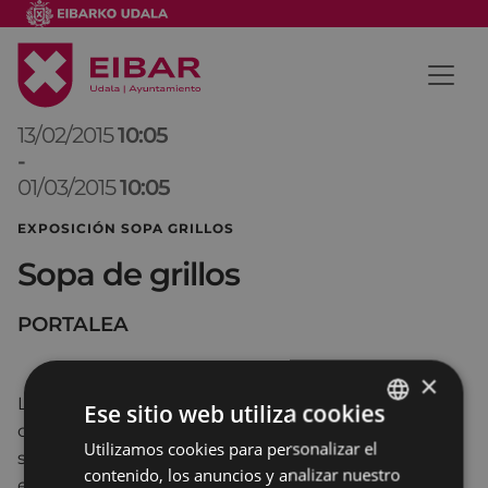
13/02/2015
10:05
-
01/03/2015
10:05
EXPOSICIÓN SOPA GRILLOS
Sopa de grillos
PORTALEA
×
La concepción popular relega el arte a una
Ese sitio web utiliza cookies
categoría de entretenimiento y la importancia de
Utilizamos cookies para personalizar el
BASQUE
su producto a la de objeto decorativo. Regida por
contenido, los anuncios y analizar nuestro
SPANISH
esa concepción, la idea de pintura parece quedar