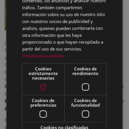
contenido, los anuncios y analizar nuestro
SPANISH
tráfico. También compartimos
información sobre su uso de nuestro sitio
con nuestros socios de publicidad y
análisis, quienes pueden combinarla con
otra información que les haya
proporcionado o que hayan recopilado a
Durante los días 17 y 18 de septiembre, sábado (de
partir del uso de sus servicios.
10:30 a 14.00 y de 15.30 a 19:30) y domingo (de 10:30
Pribatutasun-politika
a 14:00), el departamento de Movilidad y
Ordenación del Territorio de la Diputación Foral de
Cookies
Cookies de
Gipuzkoa, enmarcado en su programa “La Vuelta a
estrictamente
rendimiento
necesarias
Gipuzkoa”, habilitará en Unzaga un
punto de
información denominado “
“Bizibideak, Red de vías
ciclistas de Gipuzkoa”
sobre vías verdes y
Cookies de
Cookies de
bidegorris de Gipuzkoa
,
donde, además, se podrán
preferencias
funcionalidad
probar diferentes tipos de bicicletas eléctricas
.
El sábado se realizará un
taller de manualidades
con piezas recicladas de bicicletas dirigido al
Cookies no clasificadas