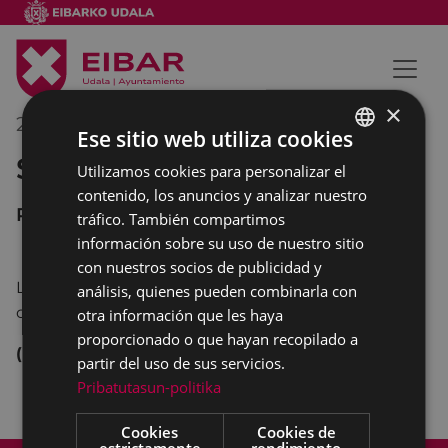
×
27/01/2018
10:00
-
11:00
Ese sitio web utiliza cookies
San Blasak Eibarren - Cursillo
Utilizamos cookies para personalizar el
BASQUE
contenido, los anuncios y analizar nuestro
SPANISH
PORTALEA
tráfico. También compartimos
información sobre su uso de nuestro sitio
con nuestros socios de publicidad y
La Asociación Cultural Arrate ha organizado el
análisis, quienes pueden combinarla con
cursillo
San Blasak Eibarren.
otra información que les haya
proporcionado o que hayan recopilado a
(bilingüe)
partir del uso de sus servicios.
Pribatutasun-politika
Cookies
Cookies de
estrictamente
rendimiento