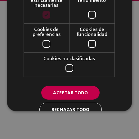
necesarias
Todas las redes sociales del Ayuntamiento
Cookies de
Cookies de
preferencias
funcionalidad
Eibarko Udala - Untzaga plaza, 1 | 20600 Eibar
Tfnoa.: 943 70 84 00 / 010 | Faxa: 943 70 84 16 |
pegora@eibar.eus
IFZ: P2003100A | DIR3 L01200300
Cookies no clasificadas
ACEPTAR TODO
RECHAZAR TODO
MOSTRAR DETALLES