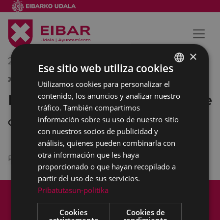
×
22/03/2015
20:30
-
22:30
Ese sitio web utiliza cookies
JORNADAS DE TEATRO
Utilizamos cookies para personalizar el
BASQUE
contenido, los anuncios y analizar nuestro
Ricardo III de W. Shakespeare
SPANISH
tráfico. También compartimos
información sobre su uso de nuestro sitio
COLISEO ANTZOKIA
con nuestros socios de publicidad y
análisis, quienes pueden combinarla con
otra información que les haya
Precio: 5 euros.
proporcionado o que hayan recopilado a
partir del uso de sus servicios.
Mapa del Sitio
Aviso legal
Pribatutasun-politika
Política de cookies
Contacto
Cookies
Cookies de
Accesibilidad
estrictamente
rendimiento